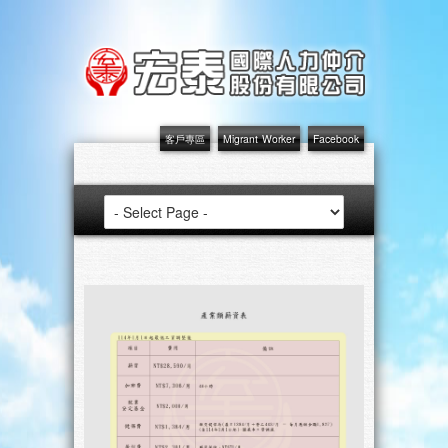
客戶專區
Migrant Worker
Facebook