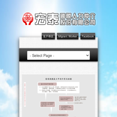
客戶專區
Migrant Worker
Facebook