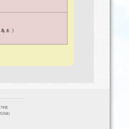
78號
5(5線)