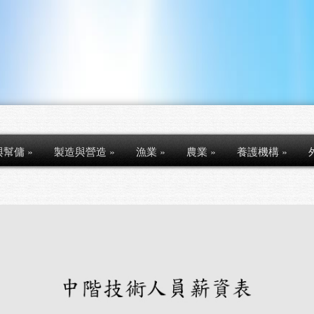
與幫傭
»
製造與營造
»
漁業
»
農業
»
養護機構
»