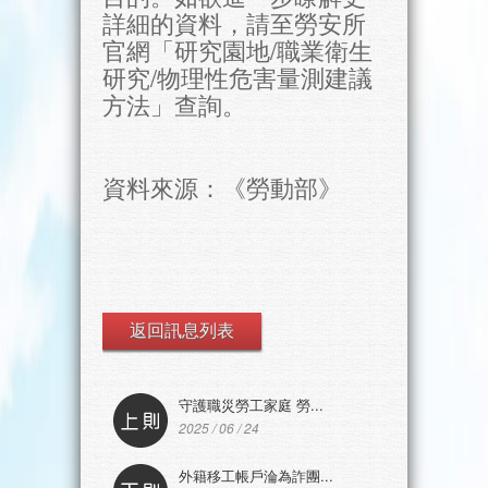
詳細的資料，請至勞安所
官網「研究園地/職業衛生
研究/物理性危害量測建議
方法」查詢。
資料來源：《勞動部》
返回訊息列表
守護職災勞工家庭 勞...
2025 / 06 / 24
外籍移工帳戶淪為詐團...