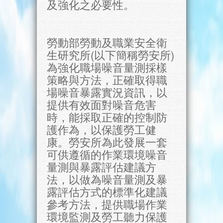
及強化之必要性。
勞動部勞動及職業安全衛
生研究所(以下簡稱勞安所)
為強化職場噪音量測採樣
策略與方法，正確取得職
場噪音暴露實況資訊，以
提供有效面對噪音危害
時，能採取正確的控制防
護作為，以保護勞工健
康。勞安所為此發展一套
可供遵循的作業環境噪音
量測與暴露評估建議方
法，以做為噪音量測及暴
露評估方式的標準化建議
參考方法，提供職場作業
環境監測及勞工聽力保護