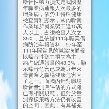
噪音性聽力損失是我國歷
年職業病通報人次最多的
職業病，依勞工特殊健康
檢查資料顯示，國內噪音
作業場所就業勞工達15萬
人以上，占總檢查人次之
35%，且依據111年職業傷
病防治年報資料，97年至
111年間常見的職業病通報
以噪音性聽力損失為主，
約占總通報量的43.3%，顯
示噪音危害已成為近年來
最普遍之職場健康危害因
子之一。而國內針對職場
噪音量測與評估的方式雖
已有相關規範，但對於量
測採樣策略方法仍有改善
的空間，因此，有其補充