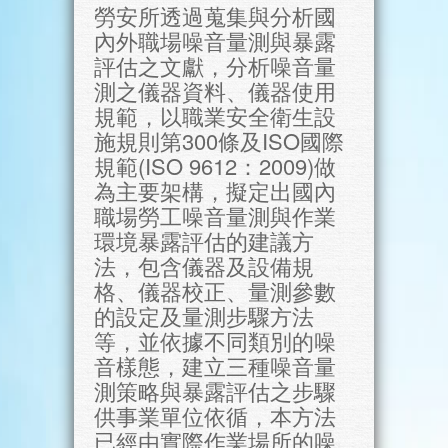
勞安所透過蒐集與分析國
內外職場噪音量測與暴露
評估之文獻，分析噪音量
測之儀器資料、儀器使用
規範，以職業安全衛生設
施規則第300條及ISO國際
規範(ISO 9612：2009)做
為主要架構，擬定出國內
職場勞工噪音量測與作業
環境暴露評估的建議方
法，包含儀器及設備規
格、儀器校正、量測參數
的設定及量測步驟方法
等，並依據不同類別的噪
音樣態，建立三種噪音量
測策略與暴露評估之步驟
供事業單位依循，本方法
已經由實際作業場所的噪