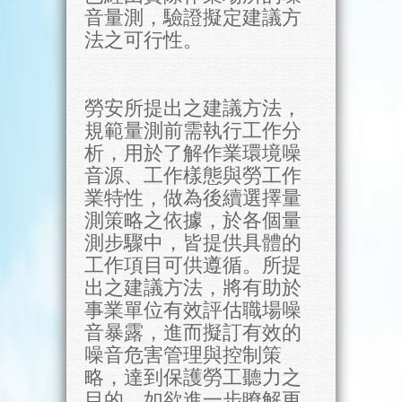
音量測，驗證擬定建議方
法之可行性。
勞安所提出之建議方法，
規範量測前需執行工作分
析，用於了解作業環境噪
音源、工作樣態與勞工作
業特性，做為後續選擇量
測策略之依據，於各個量
測步驟中，皆提供具體的
工作項目可供遵循。所提
出之建議方法，將有助於
事業單位有效評估職場噪
音暴露，進而擬訂有效的
噪音危害管理與控制策
略，達到保護勞工聽力之
目的。如欲進一步瞭解更