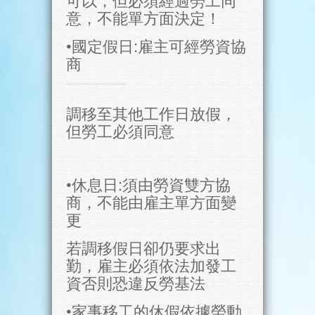
意，不能單方面決定！
•國定假日:雇主可經勞資協
商
調移至其他工作日放假，
但勞工必須同意
•休息日:須由勞資雙方協
商，不能由雇主單方面變
更
若調移假日卻仍要求出
勤，雇主必須依法加發工
資否則恐違反勞基法
•家事移工的休假依據勞動