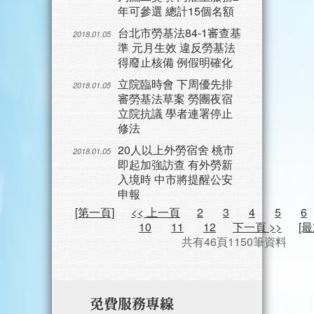
年可參選 總計15個名額
台北市勞基法84-1審查基
2018.01.05
準 元月生效 違反勞基法
得廢止核備 例假明確化
立院臨時會 下周優先排
2018.01.05
審勞基法草案 勞團夜宿
立院抗議 學者連署停止
修法
20人以上外勞宿舍 桃市
2018.01.05
即起加強訪查 有外勞新
入境時 中市將提醒公安
申報
[第一頁]
<< 上一頁
2
3
4
5
6
10
11
12
下一頁 >>
[
共有46頁1150筆資料