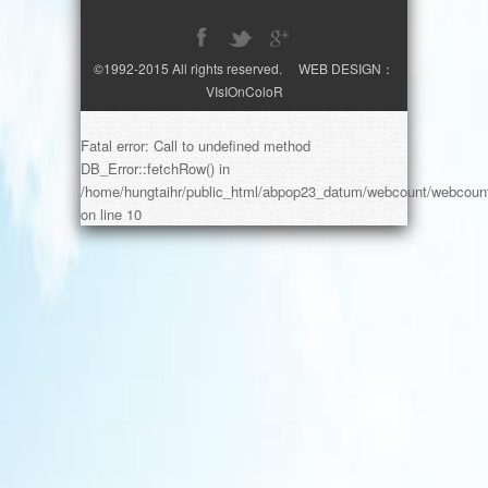
©1992-2015 All rights reserved. WEB DESIGN：
VIsIOnColoR
Fatal error
: Call to undefined method
DB_Error::fetchRow() in
/home/hungtaihr/public_html/abpop23_datum/webcount/webcoun
on line
10