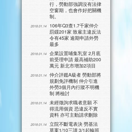
行，勞動部強調沒有法律
空窗期，也會作好把關機
制。
106年Q3查1.7千家仲介
2018.01.14
罰鍰201家 致雇主違反法
令有45家 逾期申請外勞
最多
企業設置哺集乳室 2月底
2018.01.14
前受理申請 最高補助200
萬元 新北市增加2項目
仲介評鑑A級者 勞動部將
2018.01.14
規劃免評機制 仲介引進
外勞3個月內行蹤不明機
制 將檢討
未經徵詢求職者意願 不
2018.01.14
得流用個資 恐違反不實
資料 亦可主動請求刪除
立院不斷電表決 勞基法
2018.01.14
草案1/10三讀 3/1起輪班