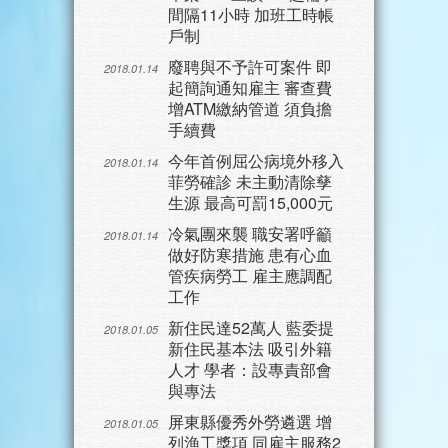
間隔11小時 加班工時帳
戶制
廢聘與不予許可案件 即
2018.01.14
起簡詢通知雇主 審查費
增ATM繳納管道 須負擔
手續費
今年首例屈公病境外移入
2018.01.14
菲勞確診 未主動清除孳
生源 最高可罰15,000元
冷氣團來襲 職安署呼籲
2018.01.14
做好防寒措施 患有心血
管疾病勞工 雇主應調配
工作
新住民達52萬人 藍委提
2018.01.05
新住民基本法 吸引外籍
人才 學者：設專責部會
與專法
屏東縣優秀外勞遴選 增
2018.01.05
列漁工獎項 同雇主服務2