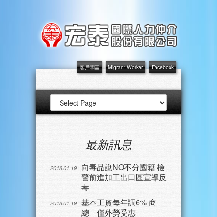
客戶專區
Migrant Worker
Facebook
最新訊息
向毒品說NO不分國籍 檢
2018.01.19
警前進加工出口區宣導反
毒
基本工資每年調6% 商
2018.01.19
總：僅外勞受惠