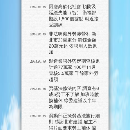
因應高齡化社會 預防及
2018.01.19
延緩失能（智） 衛福部
擬設1,500個據點 就近接
受訓練
非法聘僱外勞涉營利 新
2018.01.19
北市加重處分 罰鍰金額
20萬元起 依聘用人數累
加
製造業聘外勞定期查核累
2018.01.19
計逾77萬家 106年11月
查核3.5萬家 千餘家外勞
超額
勞基法修法內容 調查有6
2018.01.19
成5勞工不了解 加班時數
換補休 綠委建議以半年
為期限
勞動部正擬勞基法施行細
2018.01.19
則 感謝北市建議 雇主不
得片面要求勞工補休 違