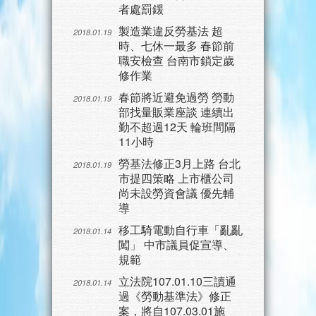
者處罰鍰
製造業違反勞基法 超
2018.01.19
時、七休一最多 春節前
職安檢查 台南市鎖定歲
修作業
春節將近避免過勞 勞動
2018.01.19
部找量販業座談 連續出
勤不超過12天 輪班間隔
11小時
勞基法修正3月上路 台北
2018.01.19
市提四策略 上市櫃公司
尚未設勞資會議 優先輔
導
移工騎電動自行車「亂亂
2018.01.14
闖」 中市議員促宣導、
規範
立法院107.01.10三讀通
2018.01.14
過《勞動基準法》修正
案，將自107.03.01施